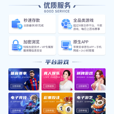
2026-01-20
成都乒乓球队以92分稳居
冠军赛积分榜首位展现强
劲实力
成都乒乓球队在本赛季的表现可以用“强劲实力”
来形容，凭借92分稳居冠军赛积分榜首位，展现
了卓越的竞技水平和团队协作能力。本文将从四
个方面详细阐述成都乒乓球队如何达到这一成
绩，包括团队建设、选手表现、战...